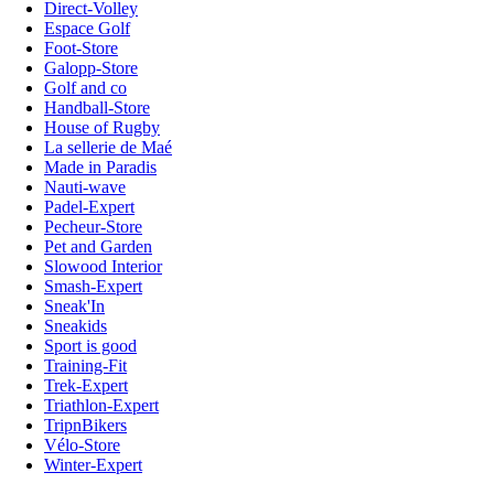
Direct-Volley
Espace Golf
Foot-Store
Galopp-Store
Golf and co
Handball-Store
House of Rugby
La sellerie de Maé
Made in Paradis
Nauti-wave
Padel-Expert
Pecheur-Store
Pet and Garden
Slowood Interior
Smash-Expert
Sneak'In
Sneakids
Sport is good
Training-Fit
Trek-Expert
Triathlon-Expert
TripnBikers
Vélo-Store
Winter-Expert