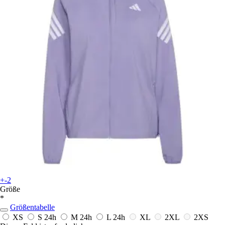
+-2
Größe
*
Größentabelle
XS
S
24h
M
24h
L
24h
XL
2XL
2XS