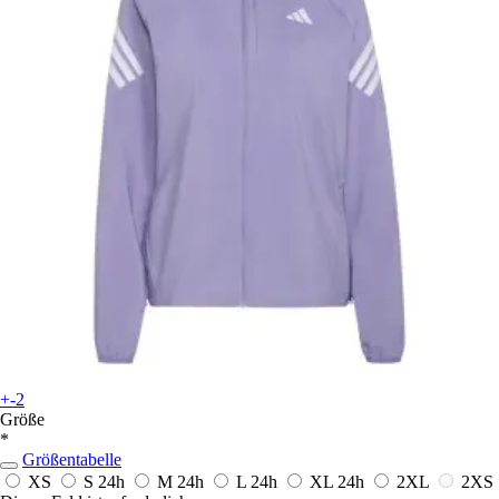
+-2
Größe
*
Größentabelle
XS
S
24h
M
24h
L
24h
XL
24h
2XL
2XS