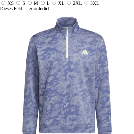
XS
S
M
L
XL
2XL
3XL
Dieses Feld ist erforderlich