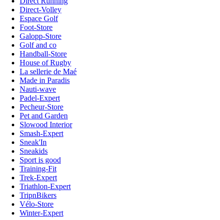
Direct Running
Direct-Volley
Espace Golf
Foot-Store
Galopp-Store
Golf and co
Handball-Store
House of Rugby
La sellerie de Maé
Made in Paradis
Nauti-wave
Padel-Expert
Pecheur-Store
Pet and Garden
Slowood Interior
Smash-Expert
Sneak'In
Sneakids
Sport is good
Training-Fit
Trek-Expert
Triathlon-Expert
TripnBikers
Vélo-Store
Winter-Expert