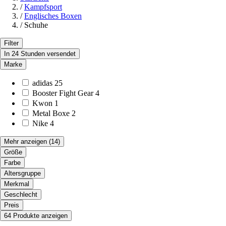
/
Kampfsport
/
Englisches Boxen
/
Schuhe
Filter
In 24 Stunden versendet
Marke
adidas
25
Booster Fight Gear
4
Kwon
1
Metal Boxe
2
Nike
4
Mehr anzeigen
(14)
Größe
Farbe
Altersgruppe
Merkmal
Geschlecht
Preis
64 Produkte anzeigen