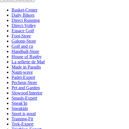
Basket-Center
Daily Bikers
Direct Running
Direct-Volley
Espace Golf
Foot-Store
Galopp-Store
Golf and co
Handball-Store
House of Rugby
La sellerie de Maé
Made in Paradis
Nauti-wave
Padel-Expert
Pecheur-Store
Pet and Garden
Slowood Interior
Smash-Expert
Sneak'In
Sneakids
Sport is good
Training-Fit
Trek-Expert