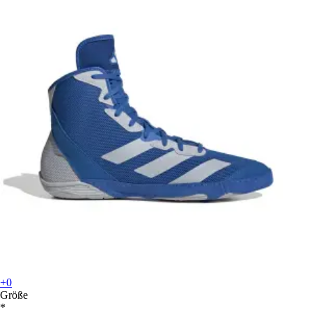
+0
Größe
*