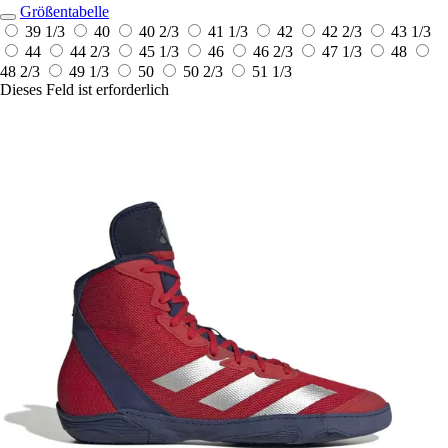
Größentabelle
39 1/3
40
40 2/3
41 1/3
42
42 2/3
43 1/3
44
44 2/3
45 1/3
46
46 2/3
47 1/3
48
48 2/3
49 1/3
50
50 2/3
51 1/3
Dieses Feld ist erforderlich