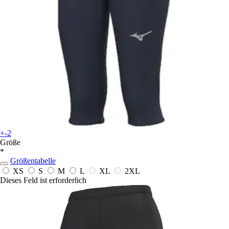
+-2
Größe
*
Größentabelle
XS
S
M
L
XL
2XL
Dieses Feld ist erforderlich