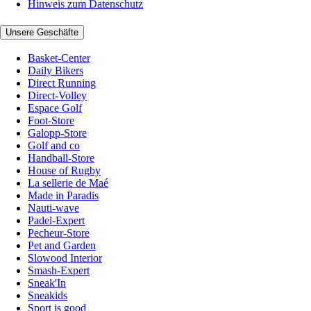
Hinweis zum Datenschutz
Unsere Geschäfte
Basket-Center
Daily Bikers
Direct Running
Direct-Volley
Espace Golf
Foot-Store
Galopp-Store
Golf and co
Handball-Store
House of Rugby
La sellerie de Maé
Made in Paradis
Nauti-wave
Padel-Expert
Pecheur-Store
Pet and Garden
Slowood Interior
Smash-Expert
Sneak'In
Sneakids
Sport is good