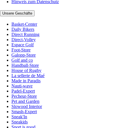
Hinweis zum Datenschutz
Unsere Geschäfte
Basket-Center
Daily Bikers
Direct Running
Direct-Volley
Espace Golf
Foot-Store
Galopp-Store
Golf and co
Handball-Store
House of Rugby
La sellerie de Maé
Made in Paradis
Nauti-wave
Padel-Expert
Pecheur-Store
Pet and Garden
Slowood Interior
Smash-Expert
Sneak'In
Sneakids
Sport is good