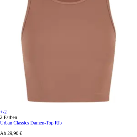
+-2
2 Farben
Urban Classics
Damen-Top Rib
Ab
29,90 €