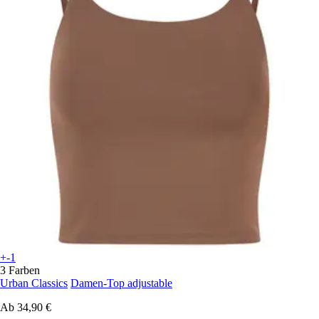
+-1
3 Farben
Urban Classics
Damen-Top adjustable
Ab
34,90 €