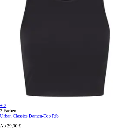
+-2
2 Farben
Urban Classics
Damen-Top Rib
Ab
29,90 €