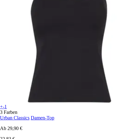
+-1
3 Farben
Urban Classics
Damen-Top
Ab
29,90 €
22,83 €