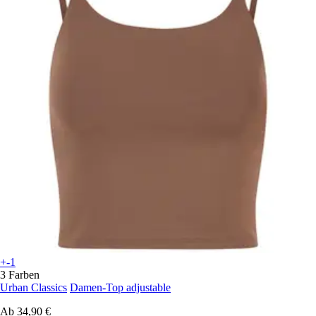
+-1
3 Farben
Urban Classics
Damen-Top adjustable
Ab
34,90 €