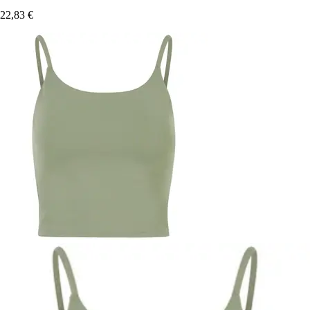
22,83 €