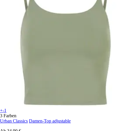
+-1
3 Farben
Urban Classics
Damen-Top adjustable
Ab
34,90 €