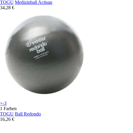
TOGU
Medizinball Actisan
34,28 €
+-3
1 Farben
TOGU
Ball Redondo
16,26 €