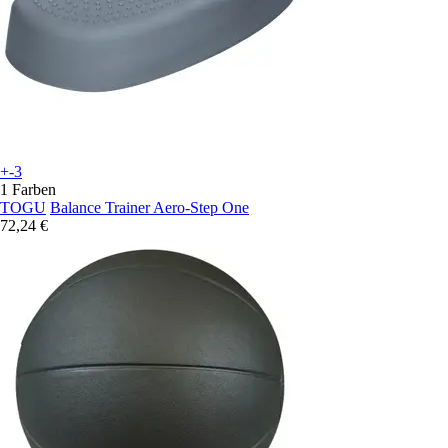
+-3
1 Farben
TOGU
Balance Trainer Aero-Step One
72,24 €