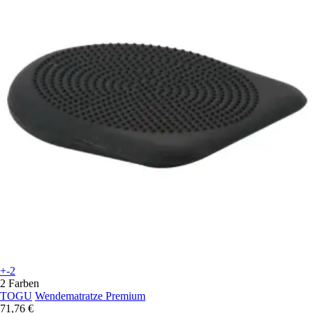
+-2
2 Farben
TOGU
Wendematratze Premium
71,76 €