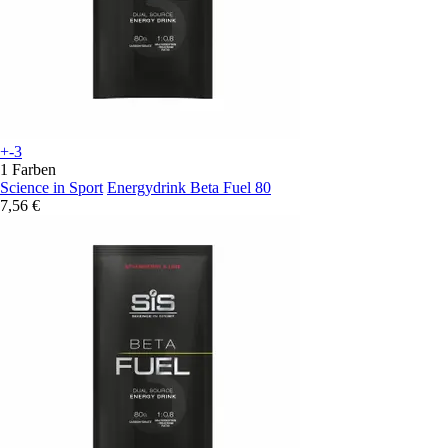
+-3
1 Farben
Science in Sport
Energydrink Beta Fuel 80
7,56 €