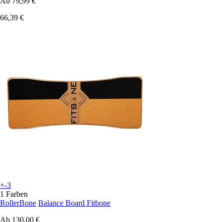
Ab
79,99 €
66,39 €
+-3
1 Farben
RollerBone
Balance Board Fitbone
Ab
130,00 €