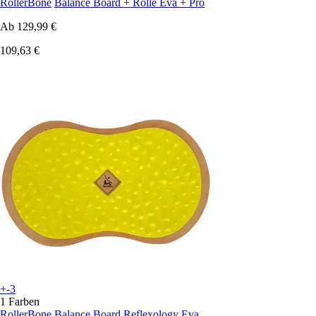
RollerBone
Balance Board + Rolle Eva + Pro
Ab
129,99 €
109,63 €
+-3
1 Farben
RollerBone
Balance Board Reflexology Eva