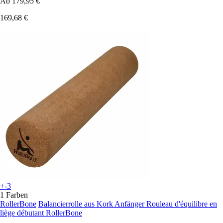
Ab
179,95 €
169,68 €
+-3
1 Farben
RollerBone
Balancierrolle aus Kork Anfänger Rouleau d'équilibre en
liège débutant RollerBone