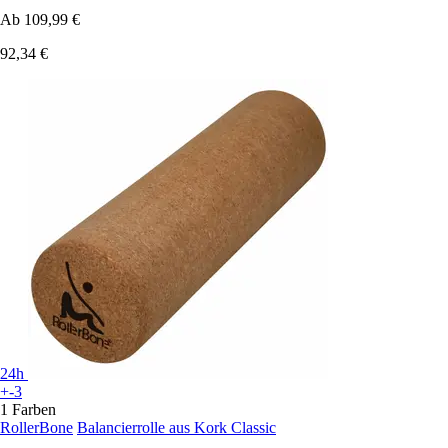
Ab
109,99 €
92,34 €
24h
+-3
1 Farben
RollerBone
Balancierrolle aus Kork Classic