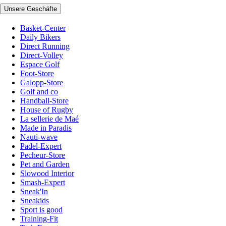
Unsere Geschäfte
Basket-Center
Daily Bikers
Direct Running
Direct-Volley
Espace Golf
Foot-Store
Galopp-Store
Golf and co
Handball-Store
House of Rugby
La sellerie de Maé
Made in Paradis
Nauti-wave
Padel-Expert
Pecheur-Store
Pet and Garden
Slowood Interior
Smash-Expert
Sneak'In
Sneakids
Sport is good
Training-Fit