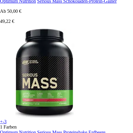
Optimum Nutrition
Serious Mass Schokoladen-Protein-Gainer
Ab
50,00 €
49,22 €
+-3
1 Farben
Optimum Nutrition
Serious Mass Proteinshake Erdbeere