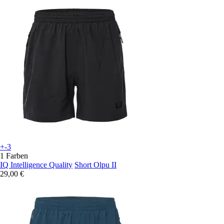
+-3
1 Farben
IQ Intelligence Quality
Short Olpu II
29,00 €