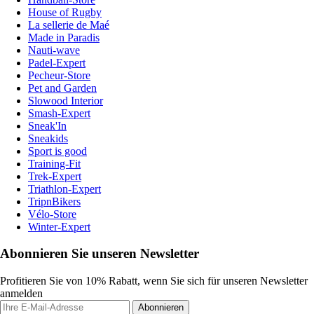
House of Rugby
La sellerie de Maé
Made in Paradis
Nauti-wave
Padel-Expert
Pecheur-Store
Pet and Garden
Slowood Interior
Smash-Expert
Sneak'In
Sneakids
Sport is good
Training-Fit
Trek-Expert
Triathlon-Expert
TripnBikers
Vélo-Store
Winter-Expert
Abonnieren Sie unseren Newsletter
Profitieren Sie von 10% Rabatt, wenn Sie sich für unseren Newsletter
anmelden
Abonnieren