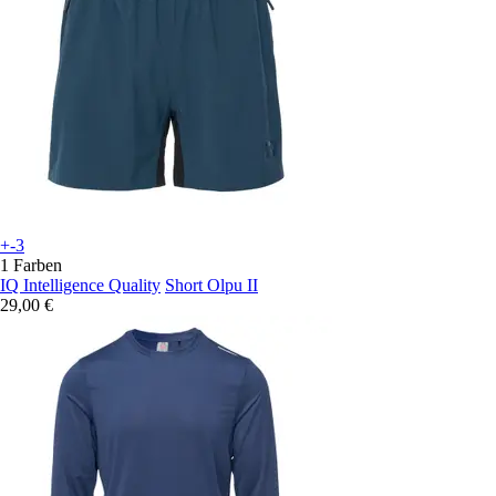
+-3
1 Farben
IQ Intelligence Quality
Short Olpu II
29,00 €