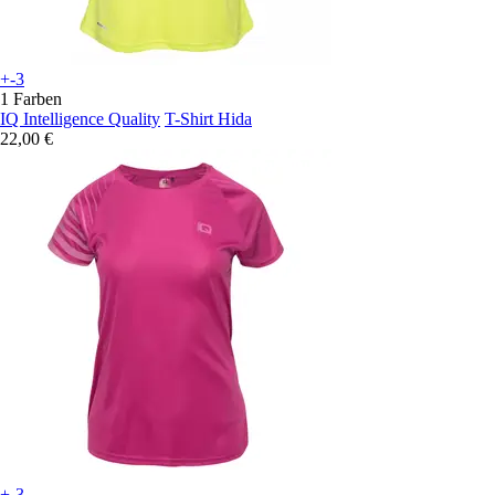
+-3
1 Farben
IQ Intelligence Quality
T-Shirt Hida
22,00 €
+-3