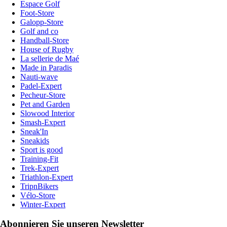
Espace Golf
Foot-Store
Galopp-Store
Golf and co
Handball-Store
House of Rugby
La sellerie de Maé
Made in Paradis
Nauti-wave
Padel-Expert
Pecheur-Store
Pet and Garden
Slowood Interior
Smash-Expert
Sneak'In
Sneakids
Sport is good
Training-Fit
Trek-Expert
Triathlon-Expert
TripnBikers
Vélo-Store
Winter-Expert
Abonnieren Sie unseren Newsletter