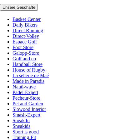
Unsere Geschäfte
Basket-Center
Daily Bikers
Direct Running
Direct-Volley
Espace Golf
Foot-Store
Galopp-Store
Golf and co
Handball-Store
House of Rugby
La sellerie de Maé
Made in Paradis
Nauti-wave
Padel-Expert
Pecheur-Store
Pet and Garden
Slowood Interior
Smash-Expert
Sneak'In
Sneakids
Sport is good
Training-Fit