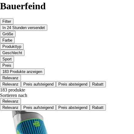
Bauerfeind
Filter
In 24 Stunden versendet
Größe
Farbe
Produkttyp
Geschlecht
Sport
Preis
183 Produkte anzeigen
Relevanz
Relevanz
Preis aufsteigend
Preis absteigend
Rabatt
183 produkte
Sortieren nach
Relevanz
Relevanz
Preis aufsteigend
Preis absteigend
Rabatt