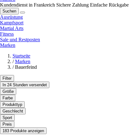
Kundendienst in Frankreich
Sichere Zahlung
Einfache Rückgabe
Suchen
Ausrüstung
Kampfsport
Martial Arts
Fitness
Sale und Restposten
Marken
Startseite
/
Marken
/
Bauerfeind
Filter
In 24 Stunden versendet
Größe
Farbe
Produkttyp
Geschlecht
Sport
Preis
183 Produkte anzeigen