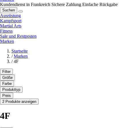
Kundendienst in Frankreich
Sichere Zahlung
Einfache Rückgabe
Suchen
Ausrüstung
Kampfsport
Martial Arts
Fitness
Sale und Restposten
Marken
Startseite
/
Marken
/
4F
Filter
Größe
Farbe
Produkttyp
Preis
2 Produkte anzeigen
4F