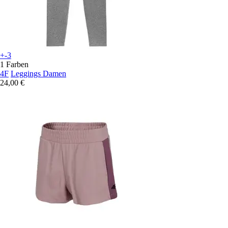
+-3
1 Farben
4F
Leggings Damen
24,00 €