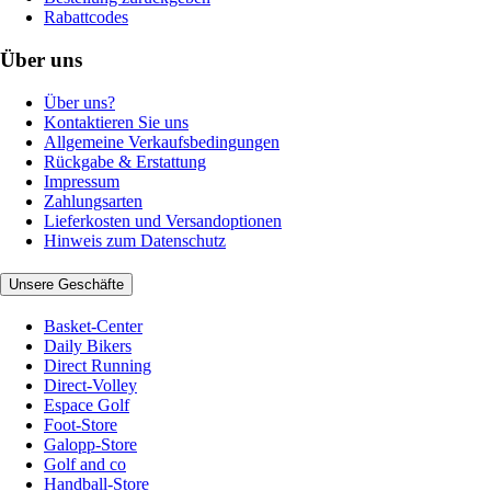
Rabattcodes
Über uns
Über uns?
Kontaktieren Sie uns
Allgemeine Verkaufsbedingungen
Rückgabe & Erstattung
Impressum
Zahlungsarten
Lieferkosten und Versandoptionen
Hinweis zum Datenschutz
Unsere Geschäfte
Basket-Center
Daily Bikers
Direct Running
Direct-Volley
Espace Golf
Foot-Store
Galopp-Store
Golf and co
Handball-Store