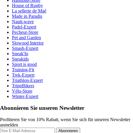
Handball-Store
House of Rugby
La sellerie de Maé
Made in Paradis
Nauti-wave
Padel-Expert
Pecheur-Store
Pet and Garden
Slowood Interior
Smash-Expert
Sneak'In
Sneakids
Sport is good
Training-Fit
Trek-Expert
Triathlon-Expert
TripnBikers
Vélo-Store
Winter-Expert
Abonnieren Sie unseren Newsletter
Profitieren Sie von 10% Rabatt, wenn Sie sich für unseren Newsletter
anmelden
Abonnieren