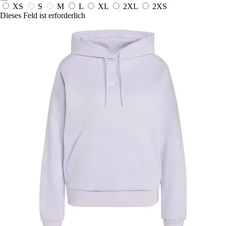
XS
S
M
L
XL
2XL
2XS
Dieses Feld ist erforderlich