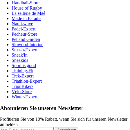
Handball-Store
House of Rugby
La sellerie de Maé
Made in Paradis
Nauti-wave
Padel-Expert
Pecheur-Store
Pet and Garden
Slowood Interior
Smash-Expert
Sneak'In
Sneakids
Sport is good
Training-Fit
Trek-Expert
Triathlon-Expert
TripnBikers
Vélo-Store
Winter-Expert
Abonnieren Sie unseren Newsletter
Profitieren Sie von 10% Rabatt, wenn Sie sich für unseren Newsletter
anmelden