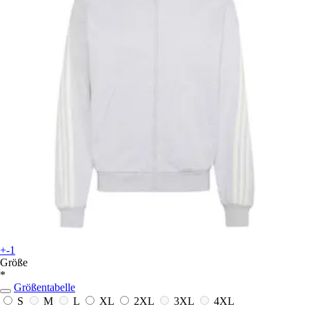
+-1
Größe
*
Größentabelle
S
M
L
XL
2XL
3XL
4XL