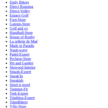
Daily Bikers
Direct Running
Direct-Volley
Espace Golf
Foot-Store
Galopp-Store
Golf and co
Handball-Store
House of Rugby
La sellerie de Maé
Made in Paradis
Nauti-wave
Padel-Expert
Pecheur-Store
Pet and Garden
Slowood Interior
Smash-Expert
Sneak'In
Sneakids
Sport is good
Training-Fit
Trek-Expert
Triathlon-Expert
TripnBikers
Vélo-Store