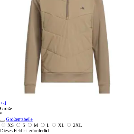
+-1
Größe
*
Größentabelle
XS
S
M
L
XL
2XL
Dieses Feld ist erforderlich