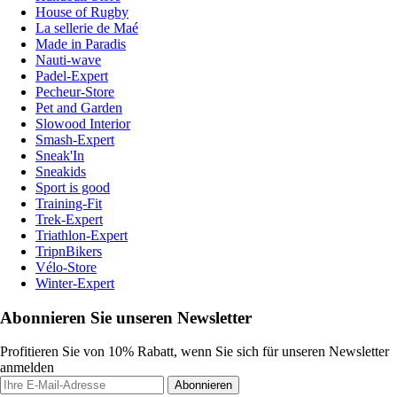
House of Rugby
La sellerie de Maé
Made in Paradis
Nauti-wave
Padel-Expert
Pecheur-Store
Pet and Garden
Slowood Interior
Smash-Expert
Sneak'In
Sneakids
Sport is good
Training-Fit
Trek-Expert
Triathlon-Expert
TripnBikers
Vélo-Store
Winter-Expert
Abonnieren Sie unseren Newsletter
Profitieren Sie von 10% Rabatt, wenn Sie sich für unseren Newsletter
anmelden
Abonnieren