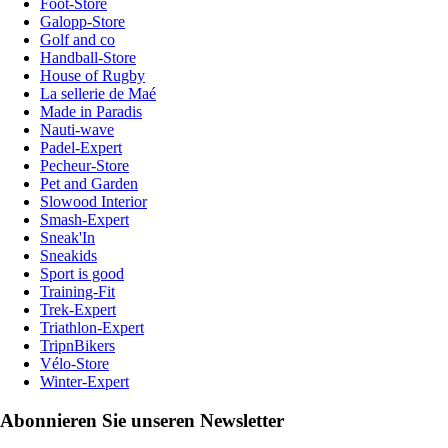
Foot-Store
Galopp-Store
Golf and co
Handball-Store
House of Rugby
La sellerie de Maé
Made in Paradis
Nauti-wave
Padel-Expert
Pecheur-Store
Pet and Garden
Slowood Interior
Smash-Expert
Sneak'In
Sneakids
Sport is good
Training-Fit
Trek-Expert
Triathlon-Expert
TripnBikers
Vélo-Store
Winter-Expert
Abonnieren Sie unseren Newsletter