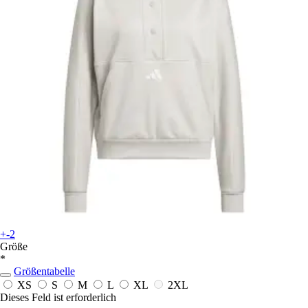
+-2
Größe
*
Größentabelle
XS
S
M
L
XL
2XL
Dieses Feld ist erforderlich