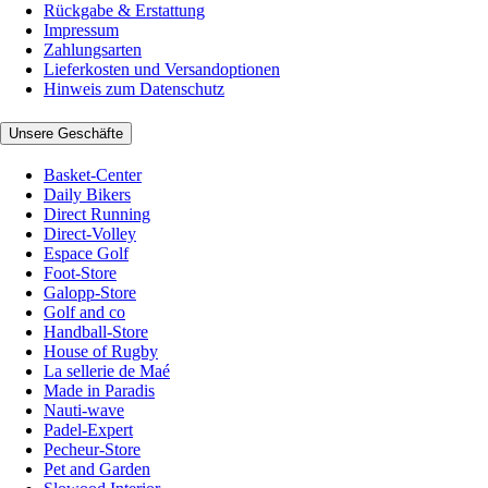
Rückgabe & Erstattung
Impressum
Zahlungsarten
Lieferkosten und Versandoptionen
Hinweis zum Datenschutz
Unsere Geschäfte
Basket-Center
Daily Bikers
Direct Running
Direct-Volley
Espace Golf
Foot-Store
Galopp-Store
Golf and co
Handball-Store
House of Rugby
La sellerie de Maé
Made in Paradis
Nauti-wave
Padel-Expert
Pecheur-Store
Pet and Garden