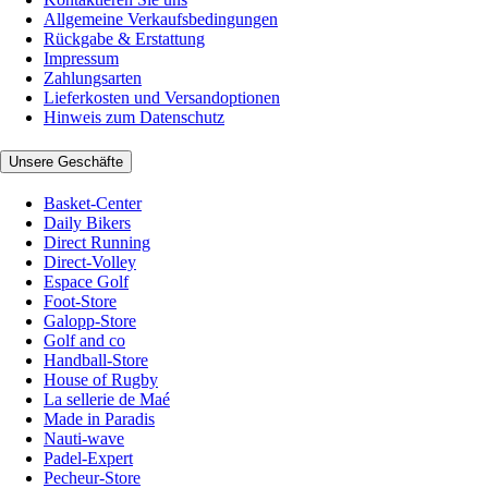
Allgemeine Verkaufsbedingungen
Rückgabe & Erstattung
Impressum
Zahlungsarten
Lieferkosten und Versandoptionen
Hinweis zum Datenschutz
Unsere Geschäfte
Basket-Center
Daily Bikers
Direct Running
Direct-Volley
Espace Golf
Foot-Store
Galopp-Store
Golf and co
Handball-Store
House of Rugby
La sellerie de Maé
Made in Paradis
Nauti-wave
Padel-Expert
Pecheur-Store