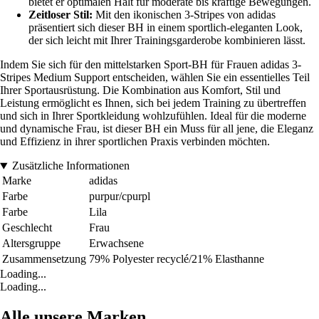
bietet er optimalen Halt für moderate bis kräftige Bewegungen.
Zeitloser Stil:
Mit den ikonischen 3-Stripes von adidas
präsentiert sich dieser BH in einem sportlich-eleganten Look,
der sich leicht mit Ihrer Trainingsgarderobe kombinieren lässt.
Indem Sie sich für den mittelstarken Sport-BH für Frauen adidas 3-
Stripes Medium Support entscheiden, wählen Sie ein essentielles Teil
Ihrer Sportausrüstung. Die Kombination aus Komfort, Stil und
Leistung ermöglicht es Ihnen, sich bei jedem Training zu übertreffen
und sich in Ihrer Sportkleidung wohlzufühlen. Ideal für die moderne
und dynamische Frau, ist dieser BH ein Muss für all jene, die Eleganz
und Effizienz in ihrer sportlichen Praxis verbinden möchten.
Zusätzliche Informationen
Marke
adidas
Farbe
purpur/cpurpl
Farbe
Lila
Geschlecht
Frau
Altersgruppe
Erwachsene
Zusammensetzung
79% Polyester recyclé/21% Elasthanne
Loading...
Loading...
Alle unsere Marken