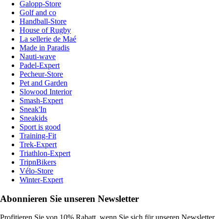
Galopp-Store
Golf and co
Handball-Store
House of Rugby
La sellerie de Maé
Made in Paradis
Nauti-wave
Padel-Expert
Pecheur-Store
Pet and Garden
Slowood Interior
Smash-Expert
Sneak'In
Sneakids
Sport is good
Training-Fit
Trek-Expert
Triathlon-Expert
TripnBikers
Vélo-Store
Winter-Expert
Abonnieren Sie unseren Newsletter
Profitieren Sie von 10% Rabatt, wenn Sie sich für unseren Newsletter