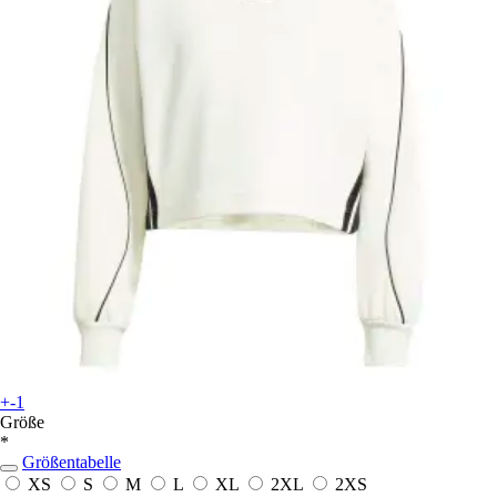
+-1
Größe
*
Größentabelle
XS
S
M
L
XL
2XL
2XS