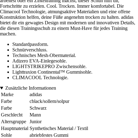
arbeitest oder ein Zirkeltraining machst, dieser Schuh hilft dir,
Fortschritte zu erzielen. Cool. Trocken. Immer komfortabel. Die
Climacool Technologie, atmungsaktive Materialien und eine offene
Konstruktion helfen, deine Füße angenehm trocken zu halten. adidas
bietet dir ein gewagtes Design mit modernen und innovativen Details,
die diesen Trainingsschuh zu einem Must-Have für jedes Training
machen.
Standardpassform.
Schnürverschluss.
Technisches Mesh-Obermaterial.
Adizero EVA-Einlegesohle.
LIGHTSTRIKEPRO Zwischensohle.
Lighttraxion Continental™ Gummisohle.
CLIMACOOL Technologie.
Zusätzliche Informationen
Marke
adidas
Farbe
cblack/sollem/solpur
Farbe
Schwarz
Geschlecht
Mann
Altersgruppe
Junior
Hauptmaterial
Synthetisches Material / Textil
Sohle
abriebfestes Gummi