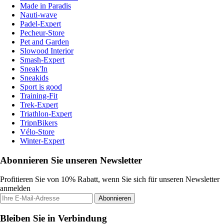
Made in Paradis
Nauti-wave
Padel-Expert
Pecheur-Store
Pet and Garden
Slowood Interior
Smash-Expert
Sneak'In
Sneakids
Sport is good
Training-Fit
Trek-Expert
Triathlon-Expert
TripnBikers
Vélo-Store
Winter-Expert
Abonnieren Sie unseren Newsletter
Profitieren Sie von 10% Rabatt, wenn Sie sich für unseren Newsletter
anmelden
Abonnieren
Bleiben Sie in Verbindung