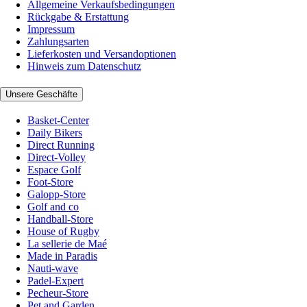
Allgemeine Verkaufsbedingungen
Rückgabe & Erstattung
Impressum
Zahlungsarten
Lieferkosten und Versandoptionen
Hinweis zum Datenschutz
Unsere Geschäfte
Basket-Center
Daily Bikers
Direct Running
Direct-Volley
Espace Golf
Foot-Store
Galopp-Store
Golf and co
Handball-Store
House of Rugby
La sellerie de Maé
Made in Paradis
Nauti-wave
Padel-Expert
Pecheur-Store
Pet and Garden