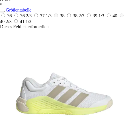
*
Größentabelle
36
36 2/3
37 1/3
38
38 2/3
39 1/3
40
40 2/3
41 1/3
Dieses Feld ist erforderlich