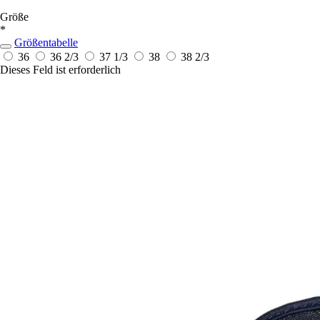
Größe
*
Größentabelle
36
36 2/3
37 1/3
38
38 2/3
Dieses Feld ist erforderlich