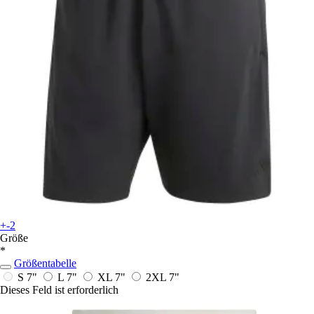
+-2
Größe
*
Größentabelle
S 7"
L 7"
XL 7"
2XL 7"
Dieses Feld ist erforderlich