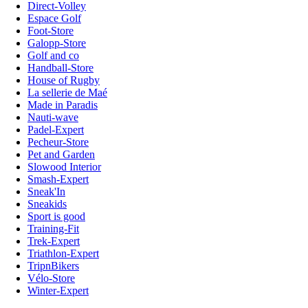
Direct-Volley
Espace Golf
Foot-Store
Galopp-Store
Golf and co
Handball-Store
House of Rugby
La sellerie de Maé
Made in Paradis
Nauti-wave
Padel-Expert
Pecheur-Store
Pet and Garden
Slowood Interior
Smash-Expert
Sneak'In
Sneakids
Sport is good
Training-Fit
Trek-Expert
Triathlon-Expert
TripnBikers
Vélo-Store
Winter-Expert