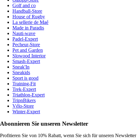
Golf and co
Handball-Store
House of Rugby
La sellerie de Maé
Made in Paradis
Nauti-wave
Padel-Expert
Pecheur-Store
Pet and Garden
Slowood Interior
Smash-Expert
Sneak'In
Sneakids
Sport is good
Training-Fit
Trek-Expert
Triathlon-Expert
TripnBikers
Vélo-Store
Winter-Expert
Abonnieren Sie unseren Newsletter
Profitieren Sie von 10% Rabatt, wenn Sie sich für unseren Newsletter