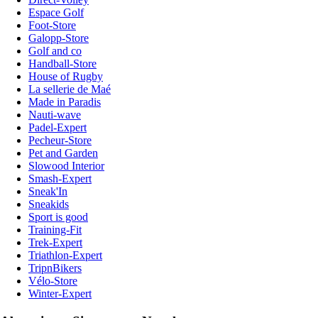
Espace Golf
Foot-Store
Galopp-Store
Golf and co
Handball-Store
House of Rugby
La sellerie de Maé
Made in Paradis
Nauti-wave
Padel-Expert
Pecheur-Store
Pet and Garden
Slowood Interior
Smash-Expert
Sneak'In
Sneakids
Sport is good
Training-Fit
Trek-Expert
Triathlon-Expert
TripnBikers
Vélo-Store
Winter-Expert