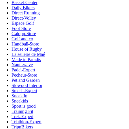
Basket-Center
Daily Bikers
Direct Running
Direct-Volley
Espace Golf
Foot-Store
Galopp-Store
Golf and co
Handball-Store
House of Rugby
La sellerie de Maé
Made in Paradis
Nauti-wave
Padel-Expert
Pecheur-Store
Pet and Garden
Slowood Interior
Smash-Expert
Sneak'In
Sneakids
Sport is good
Training-Fit
Trek-Expert
Triathlon-Expert
TripnBikers