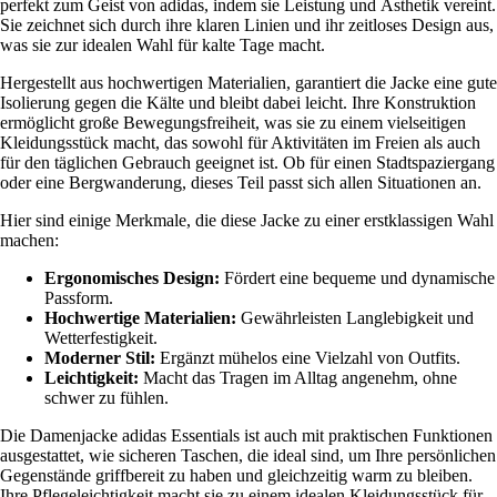
perfekt zum Geist von adidas, indem sie Leistung und Ästhetik vereint.
Sie zeichnet sich durch ihre klaren Linien und ihr zeitloses Design aus,
was sie zur idealen Wahl für kalte Tage macht.
Hergestellt aus hochwertigen Materialien, garantiert die Jacke eine gute
Isolierung gegen die Kälte und bleibt dabei leicht. Ihre Konstruktion
ermöglicht große Bewegungsfreiheit, was sie zu einem vielseitigen
Kleidungsstück macht, das sowohl für Aktivitäten im Freien als auch
für den täglichen Gebrauch geeignet ist. Ob für einen Stadtspaziergang
oder eine Bergwanderung, dieses Teil passt sich allen Situationen an.
Hier sind einige Merkmale, die diese Jacke zu einer erstklassigen Wahl
machen:
Ergonomisches Design:
Fördert eine bequeme und dynamische
Passform.
Hochwertige Materialien:
Gewährleisten Langlebigkeit und
Wetterfestigkeit.
Moderner Stil:
Ergänzt mühelos eine Vielzahl von Outfits.
Leichtigkeit:
Macht das Tragen im Alltag angenehm, ohne
schwer zu fühlen.
Die Damenjacke adidas Essentials ist auch mit praktischen Funktionen
ausgestattet, wie sicheren Taschen, die ideal sind, um Ihre persönlichen
Gegenstände griffbereit zu haben und gleichzeitig warm zu bleiben.
Ihre Pflegeleichtigkeit macht sie zu einem idealen Kleidungsstück für