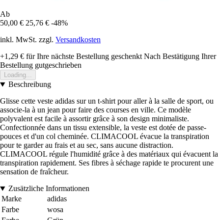
Ab
50,00 €
25,76 €
-48%
inkl. MwSt. zzgl.
Versandkosten
+1,29 €
für Ihre nächste Bestellung geschenkt
Nach Bestätigung Ihrer
Bestellung gutgeschrieben
Loading...
Beschreibung
Glisse cette veste adidas sur un t-shirt pour aller à la salle de sport, ou
associe-la à un jean pour faire des courses en ville. Ce modèle
polyvalent est facile à assortir grâce à son design minimaliste.
Confectionnée dans un tissu extensible, la veste est dotée de passe-
pouces et d'un col cheminée. CLIMACOOL évacue la transpiration
pour te garder au frais et au sec, sans aucune distraction.
CLIMACOOL régule l'humidité grâce à des matériaux qui évacuent la
transpiration rapidement. Ses fibres à séchage rapide te procurent une
sensation de fraîcheur.
Zusätzliche Informationen
Marke
adidas
Farbe
wosa