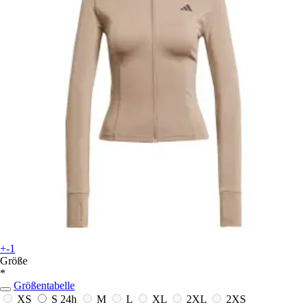
+-1
Größe
*
Größentabelle
XS
S
24h
M
L
XL
2XL
2XS