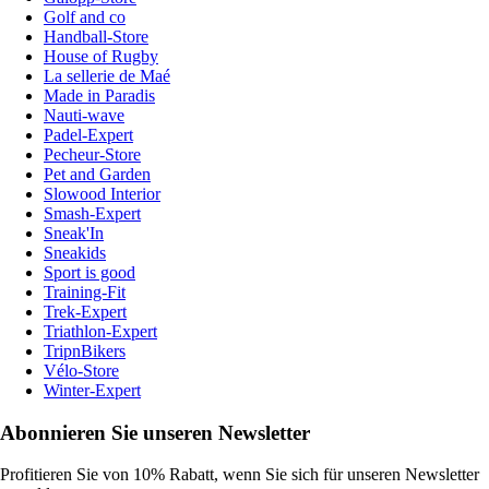
Golf and co
Handball-Store
House of Rugby
La sellerie de Maé
Made in Paradis
Nauti-wave
Padel-Expert
Pecheur-Store
Pet and Garden
Slowood Interior
Smash-Expert
Sneak'In
Sneakids
Sport is good
Training-Fit
Trek-Expert
Triathlon-Expert
TripnBikers
Vélo-Store
Winter-Expert
Abonnieren Sie unseren Newsletter
Profitieren Sie von 10% Rabatt, wenn Sie sich für unseren Newsletter