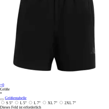
+0
Größe
*
Größentabelle
S 5"
L 5"
L 7"
XL 7"
2XL 7"
Dieses Feld ist erforderlich