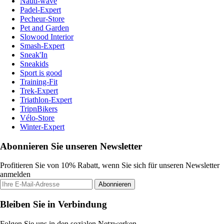
Nauti-wave
Padel-Expert
Pecheur-Store
Pet and Garden
Slowood Interior
Smash-Expert
Sneak'In
Sneakids
Sport is good
Training-Fit
Trek-Expert
Triathlon-Expert
TripnBikers
Vélo-Store
Winter-Expert
Abonnieren Sie unseren Newsletter
Profitieren Sie von 10% Rabatt, wenn Sie sich für unseren Newsletter
anmelden
Abonnieren
Bleiben Sie in Verbindung
Folgen Sie uns in den sozialen Netzwerken