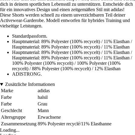
dich in deinem sportlichen Lebensstil zu unterstützen. Entscheide dich
für ein innovatives Design und einen zeitgemäßen Stil mit adidas!
Diese Shorts werden schnell zu einem unverzichtbaren Teil deiner
Activewear-Garderobe. Modell entworfen für hybrides Training und
vielseitige Leistungen.
Standardpassform.
Hauptmaterial: 89% Polyester (100% recycelt) / 11% Elasthan /
Hauptmaterial: 89% Polyester (100% recycelt) / 11% Elasthan
Hauptmaterial: 89% Polyester (100% recycelt) / 11% Elasthan /
Hauptmaterial: 89% Polyester (100% recycelt) / 11% Elasthan /
100% Polyester (100% recycelt) / 100% Polyester (100%
recycelt) / 88% Polyester (100% recycelt) / 12% Elasthan
ADISTRONG.
Zusätzliche Informationen
Marke
adidas
Farbe
halsil
Farbe
Grau
Geschlecht
Mann
Altersgruppe
Erwachsene
Zusammensetzung
89% Polyester recyclé/11% Elasthanne
Loading...