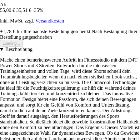
Ab
55,00 €
35,51 €
-35%
inkl. MwSt. zzgl.
Versandkosten
+1,78 €
für Ihre nächste Bestellung geschenkt
Nach Bestätigung Ihrer
Bestellung gutgeschrieben
Loading...
Beschreibung
Mache einen bemerkenswerten Auftritt im Fitnessstudio mit dem D4T
Power Shorts mit 3 Streifen. Entworfen für die intensivsten
Trainingseinheiten und vollen Tage, wird diese Shorts schnell dein
Traumtrainingsbegleiter, wenn du nach einem stylischen Look suchst,
ohne auf Leistung verzichten zu müssen. Die Climacool-Technologie
ist ideal für die Feuchtigkeitsregulierung; sie hilft dir, während deines
Trainings kühl, trocken und konzentriert zu bleiben. Das innovative
Formotion-Design bietet eine Passform, die sich deinen Bewegungen
anpasst, und sorgt für ein Gefühl von Komfort und Unterstützung,
damit du dich auf deine Ziele konzentrieren kannst. Der Adistrong-
Stoff ist darauf ausgelegt, den Herausforderungen des Sports
standzuhalten. Schließlich bietet die gewebte Konstruktion Haltbarkeit,
ohne den Komfort zu beeinträchtigen. Das Ergebnis: Dieses Modell ist
eine ausgezeichnete Wahl für dynamisches Bewegen. Ob du Gewichte
hebst oder dich auf dem Laufband auspowerst, diese Shorts sind bereit,