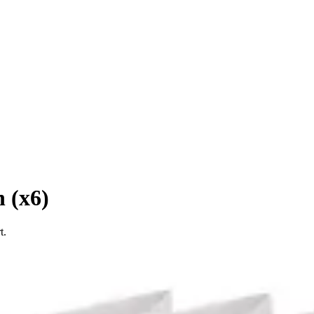
 (x6)
t.