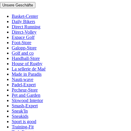
Unsere Geschäfte
Basket-Center
Daily Bikers
Direct Running
Direct-Volley
Espace Golf
Foot-Store
Galopp-Store
Golf and co
Handball-Store
House of Rugby
La sellerie de Maé
Made in Paradis
Nauti-wave
Padel-Expert
Pecheur-Store
Pet and Garden
Slowood Interior
Smash-Expert
Sneak'In
Sneakids
Sport is good
Training-Fit