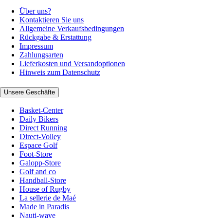
Über uns?
Kontaktieren Sie uns
Allgemeine Verkaufsbedingungen
Rückgabe & Erstattung
Impressum
Zahlungsarten
Lieferkosten und Versandoptionen
Hinweis zum Datenschutz
Unsere Geschäfte
Basket-Center
Daily Bikers
Direct Running
Direct-Volley
Espace Golf
Foot-Store
Galopp-Store
Golf and co
Handball-Store
House of Rugby
La sellerie de Maé
Made in Paradis
Nauti-wave