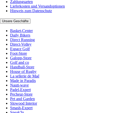
Zahlungsarten
Lieferkosten und Versandoptionen
Hinweis zum Datenschutz
Unsere Geschäfte
Basket-Center
Daily Bikers
Direct Running
Direct-Volley
Espace Golf
Foot-Store
Galopp-Store
Golf and co
Handball-Store
House of Rugby
La sellerie de Maé
Made in Paradis
Nauti-wave
Padel-Expert
Pecheur-Store
Pet and Garden
Slowood Interior
Smash-Expert
Sneak'In