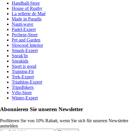
Handball-Store
House of Rugby
La sellerie de Maé
Made in Paradis
Nauti-wave
Padel-Expert
Pecheur-Store
Pet and Garden
Slowood Interior
Smash-Expert
Sneak'In
Sneakids
Sport is good
Training-Fit
Trek-Expert
Triathlon-Expert
TripnBikers
Vélo-Store
Winter-Expert
Abonnieren Sie unseren Newsletter
Profitieren Sie von 10% Rabatt, wenn Sie sich für unseren Newsletter
anmelden