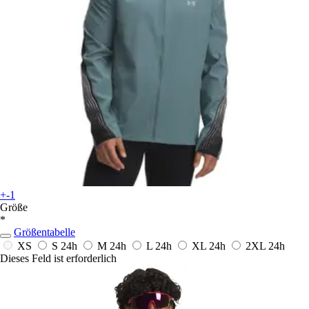
+-1
Größe
*
Größentabelle
XS
S
24h
M
24h
L
24h
XL
24h
2XL
24h
Dieses Feld ist erforderlich