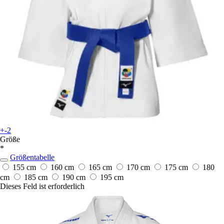
+-2
Größe
*
Größentabelle
155 cm
160 cm
165 cm
170 cm
175 cm
180
cm
185 cm
190 cm
195 cm
Dieses Feld ist erforderlich