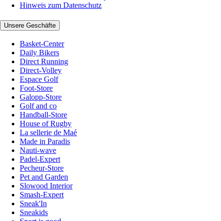
Hinweis zum Datenschutz
Unsere Geschäfte
Basket-Center
Daily Bikers
Direct Running
Direct-Volley
Espace Golf
Foot-Store
Galopp-Store
Golf and co
Handball-Store
House of Rugby
La sellerie de Maé
Made in Paradis
Nauti-wave
Padel-Expert
Pecheur-Store
Pet and Garden
Slowood Interior
Smash-Expert
Sneak'In
Sneakids