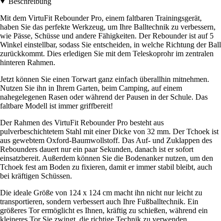
Beschreibung
Mit dem VirtuFit Rebounder Pro, einem faltbaren Trainingsgerät,
haben Sie das perfekte Werkzeug, um Ihre Balltechnik zu verbessern,
wie Pässe, Schüsse und andere Fähigkeiten. Der Rebounder ist auf 5
Winkel einstellbar, sodass Sie entscheiden, in welche Richtung der Ball
zurückkommt. Dies erledigen Sie mit dem Teleskoprohr im zentralen
hinteren Rahmen.
Jetzt können Sie einen Torwart ganz einfach überallhin mitnehmen.
Nutzen Sie ihn in Ihrem Garten, beim Camping, auf einem
nahegelegenen Rasen oder während der Pausen in der Schule. Das
faltbare Modell ist immer griffbereit!
Der Rahmen des VirtuFit Rebounder Pro besteht aus
pulverbeschichtetem Stahl mit einer Dicke von 32 mm. Der Tchoek ist
aus gewebtem Oxford-Baumwollstoff. Das Auf- und Zuklappen des
Rebounders dauert nur ein paar Sekunden, danach ist er sofort
einsatzbereit. Außerdem können Sie die Bodenanker nutzen, um den
Tchoek fest am Boden zu fixieren, damit er immer stabil bleibt, auch
bei kräftigen Schüssen.
Die ideale Größe von 124 x 124 cm macht ihn nicht nur leicht zu
transportieren, sondern verbessert auch Ihre Fußballtechnik. Ein
größeres Tor ermöglicht es Ihnen, kräftig zu schießen, während ein
kleineres Tor Sie zwingt, die richtige Technik zu verwenden.