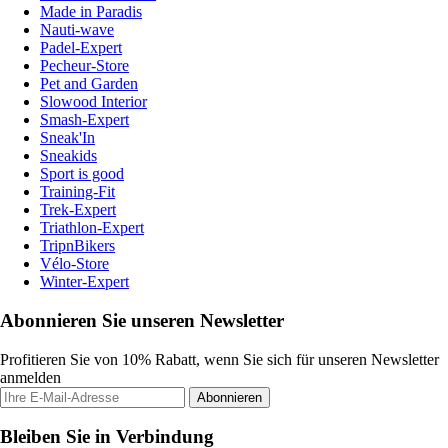
Made in Paradis
Nauti-wave
Padel-Expert
Pecheur-Store
Pet and Garden
Slowood Interior
Smash-Expert
Sneak'In
Sneakids
Sport is good
Training-Fit
Trek-Expert
Triathlon-Expert
TripnBikers
Vélo-Store
Winter-Expert
Abonnieren Sie unseren Newsletter
Profitieren Sie von 10% Rabatt, wenn Sie sich für unseren Newsletter
anmelden
Abonnieren
Bleiben Sie in Verbindung