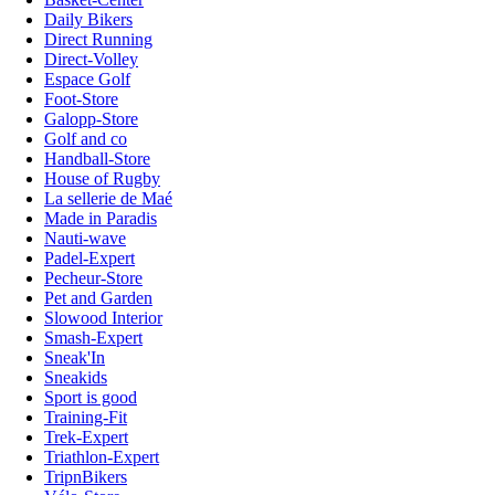
Daily Bikers
Direct Running
Direct-Volley
Espace Golf
Foot-Store
Galopp-Store
Golf and co
Handball-Store
House of Rugby
La sellerie de Maé
Made in Paradis
Nauti-wave
Padel-Expert
Pecheur-Store
Pet and Garden
Slowood Interior
Smash-Expert
Sneak'In
Sneakids
Sport is good
Training-Fit
Trek-Expert
Triathlon-Expert
TripnBikers