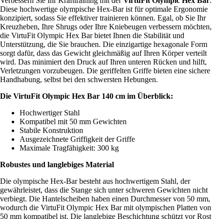
Verbessern Sie Ihr Krafttraining mit der
VirtuFit Olympic Hex Bar
.
Diese hochwertige olympische Hex-Bar ist für optimale Ergonomie
konzipiert, sodass Sie effektiver trainieren können. Egal, ob Sie Ihr
Kreuzheben, Ihre Shrugs oder Ihre Kniebeugen verbessern möchten,
die VirtuFit Olympic Hex Bar bietet Ihnen die Stabilität und
Unterstützung, die Sie brauchen. Die einzigartige hexagonale Form
sorgt dafür, dass das Gewicht gleichmäßig auf Ihren Körper verteilt
wird. Das minimiert den Druck auf Ihren unteren Rücken und hilft,
Verletzungen vorzubeugen. Die geriffelten Griffe bieten eine sichere
Handhabung, selbst bei den schwersten Hebungen.
Die VirtuFit Olympic Hex Bar 140 cm im Überblick:
Hochwertiger Stahl
Kompatibel mit 50 mm Gewichten
Stabile Konstruktion
Ausgezeichnete Griffigkeit der Griffe
Maximale Tragfähigkeit: 300 kg
Robustes und langlebiges Material
Die olympische Hex-Bar besteht aus hochwertigem Stahl, der
gewährleistet, dass die Stange sich unter schweren Gewichten nicht
verbiegt. Die Hantelscheiben haben einen Durchmesser von 50 mm,
wodurch die VirtuFit Olympic Hex Bar mit olympischen Platten von
50 mm kompatibel ist. Die langlebige Beschichtung schützt vor Rost