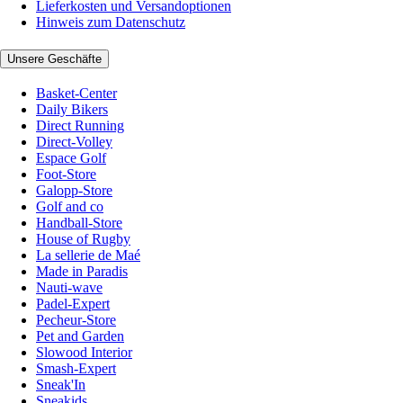
Lieferkosten und Versandoptionen
Hinweis zum Datenschutz
Unsere Geschäfte
Basket-Center
Daily Bikers
Direct Running
Direct-Volley
Espace Golf
Foot-Store
Galopp-Store
Golf and co
Handball-Store
House of Rugby
La sellerie de Maé
Made in Paradis
Nauti-wave
Padel-Expert
Pecheur-Store
Pet and Garden
Slowood Interior
Smash-Expert
Sneak'In
Sneakids