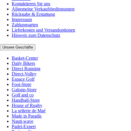
Kontaktieren Sie uns
Allgemeine Verkaufsbedingungen
Rückgabe & Erstattung
Impressum
Zahlungsarten
Lieferkosten und Versandoptionen
Hinweis zum Datenschutz
Unsere Geschäfte
Basket-Center
Daily Bikers
Direct Running
Direct-Volley
Espace Golf
Foot-Store
Galopp-Store
Golf and co
Handball-Store
House of Rugby
La sellerie de Maé
Made in Paradis
Nauti-wave
Padel-Expert