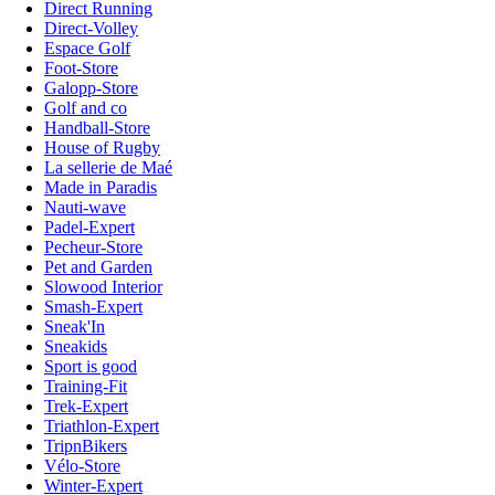
Direct Running
Direct-Volley
Espace Golf
Foot-Store
Galopp-Store
Golf and co
Handball-Store
House of Rugby
La sellerie de Maé
Made in Paradis
Nauti-wave
Padel-Expert
Pecheur-Store
Pet and Garden
Slowood Interior
Smash-Expert
Sneak'In
Sneakids
Sport is good
Training-Fit
Trek-Expert
Triathlon-Expert
TripnBikers
Vélo-Store
Winter-Expert