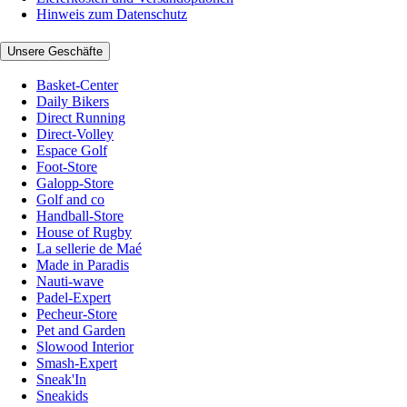
Hinweis zum Datenschutz
Unsere Geschäfte
Basket-Center
Daily Bikers
Direct Running
Direct-Volley
Espace Golf
Foot-Store
Galopp-Store
Golf and co
Handball-Store
House of Rugby
La sellerie de Maé
Made in Paradis
Nauti-wave
Padel-Expert
Pecheur-Store
Pet and Garden
Slowood Interior
Smash-Expert
Sneak'In
Sneakids