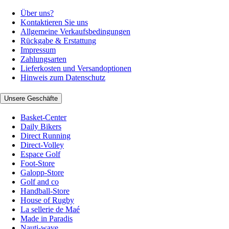
Über uns?
Kontaktieren Sie uns
Allgemeine Verkaufsbedingungen
Rückgabe & Erstattung
Impressum
Zahlungsarten
Lieferkosten und Versandoptionen
Hinweis zum Datenschutz
Unsere Geschäfte
Basket-Center
Daily Bikers
Direct Running
Direct-Volley
Espace Golf
Foot-Store
Galopp-Store
Golf and co
Handball-Store
House of Rugby
La sellerie de Maé
Made in Paradis
Nauti-wave