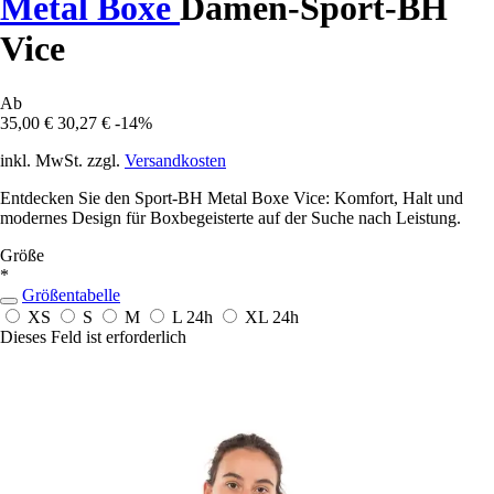
Metal Boxe
Damen-Sport-BH
Vice
Ab
35,00 €
30,27 €
-14%
inkl. MwSt. zzgl.
Versandkosten
Entdecken Sie den Sport-BH Metal Boxe Vice: Komfort, Halt und
modernes Design für Boxbegeisterte auf der Suche nach Leistung.
Größe
*
Größentabelle
XS
S
M
L
24h
XL
24h
Dieses Feld ist erforderlich